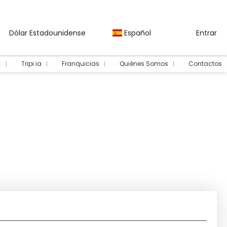
Dólar Estadounidense
Español
Entrar
Tripi ia
Franquicias
Quiénes Somos
Contactos
Autos
Traslados
Trenes