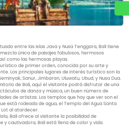
Contacta con nosotros
ituado entre las islas Java y Nusa Tenggara, Bali tiene
u mezcla única de paisajes fabulosos, hermosos
, así como las hermosas playas.
rístico de primer orden, conocida por su arte y
nte. Los principales lugares de interés turístico son la
 Seminyak, Sanur, Jimbaran, Uluwatu, Ubud, y Nusa Dua.
nitorio de Bali, aquí el visitante podrá disfrutar de una
pectáculos de danza y música, un buen número de
des de artistas. Los templos que hay que ver son el
que está rodeada de agua, el Templo del Agua Santa
Lot al atardecer.
la, Bali ofrece al visitante la posibilidad de