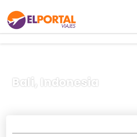
Bali, Indonesia
Vuelos / Trenes / Buses
Ho
Depar
Transportes
Vuelos + Hotel
Alo
+