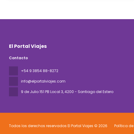
El Portal Viajes
Contacto
+54 9 3854 88-8272
info@elportalviajes.com
9 de Julio 151 PB Local 3
, 4200 - Santiago del Estero
Todos los derechos reservados El Portal Viajes © 2026
Política d