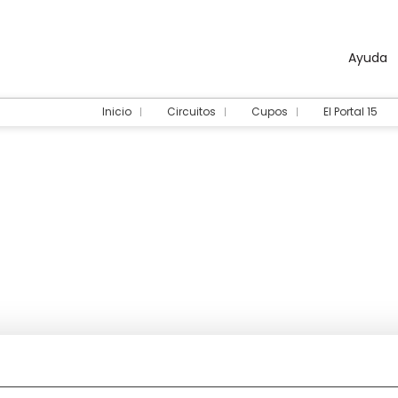
Ayuda
Inicio
Circuitos
Cupos
El Portal 15
teles /
tamentos
jamientos
Multidestino
Actividades