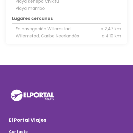
Playa Kenepa Chikitu
Playa mambo
Lugares cercanos
En navegación Willemstad
a 2,47 km
Willemstad, Caribe Neerlandés
a 4,10 km
El Portal Viajes
Contacto