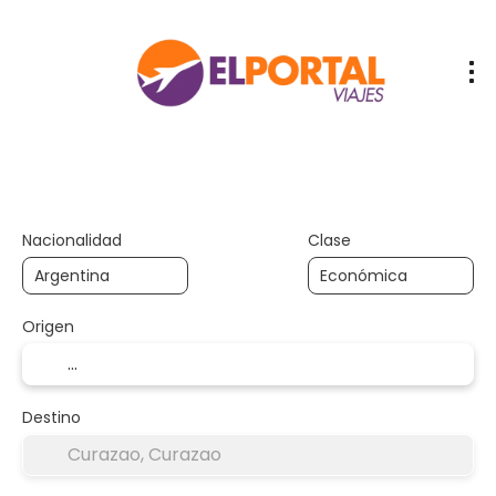
Vuelos / Trenes /
Hote
Buses
Depart
Transportes
Vuelos + Hotel
Aloj
+
Nacionalidad
Clase
Origen
Destino