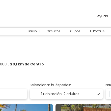
Ayuda
Inicio
Circuitos
Cupos
El Portal 15
3000
, a 9,1 km de Centro
Seleccionar huéspedes:
Na
1 Habitación,
2 adultos